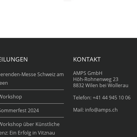
EILUNGEN
KONTAKT
AMPS GmbH
ierenden-Messe Schweiz am
Höh-Rohnenweg 23
een
8832 Wilen bei Wollerau
Workshop
Telefon: +41 44 945 10 06
Mail: info@amps.ch
Sommerfest 2024
orkshop über Künstliche
genz: Ein Erfolg in Vitznau