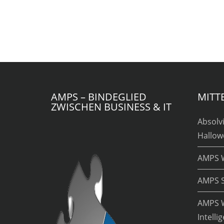
AMPS – BINDEGLIED
MITT
ZWISCHEN BUSINESS & IT
Absolv
Hallow
AMPS 
AMPS 
AMPS W
Intelli