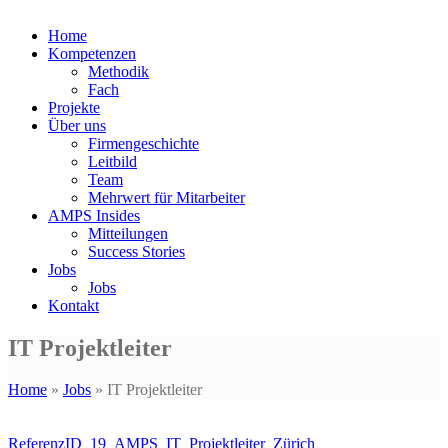
Home
Kompetenzen
Methodik
Fach
Projekte
Über uns
Firmengeschichte
Leitbild
Team
Mehrwert für Mitarbeiter
AMPS Insides
Mitteilungen
Success Stories
Jobs
Jobs
Kontakt
IT Projektleiter
Home
»
Jobs
»
IT Projektleiter
ReferenzID_19_AMPS_IT_Projektleiter_Zürich